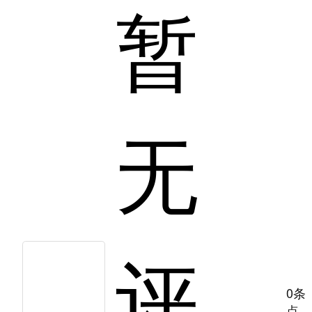
暂
无
评
0条
点