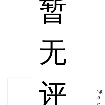
暂
无
评
2条
点
评