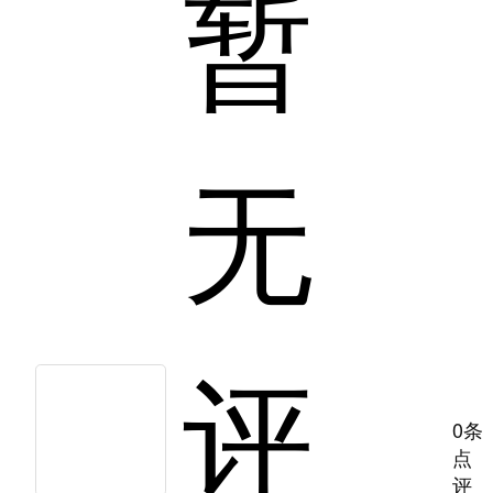
暂
无
评
0条
点
评