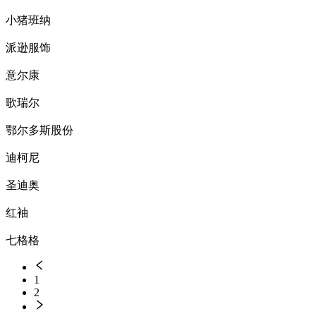
小猪班纳
派逊服饰
意尔康
歌瑞尔
鄂尔多斯股份
迪柯尼
圣迪奥
红袖
七格格
1
2