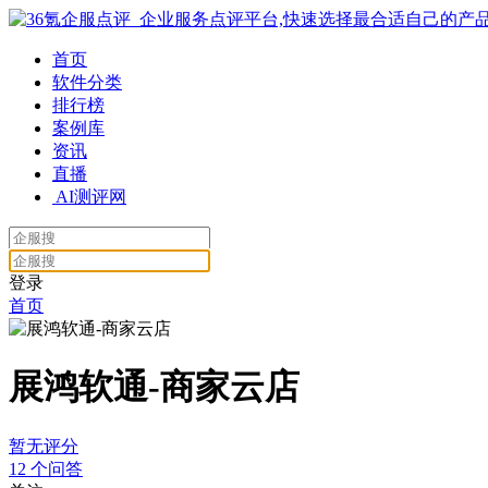
首页
软件分类
排行榜
案例库
资讯
直播
AI测评网
登录
首页
展鸿软通-商家云店
暂无评分
12
个问答