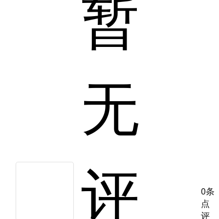
暂
无
评
0条
点
评