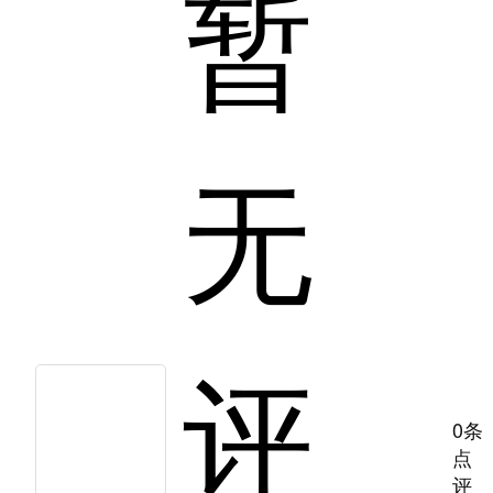
暂
无
评
0条
点
评