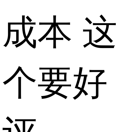
成本 这
个要好
评