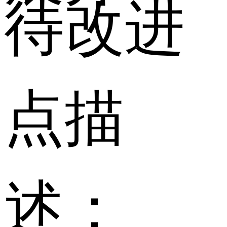
待改进
点描
述：