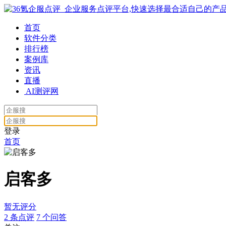
首页
软件分类
排行榜
案例库
资讯
直播
AI测评网
登录
首页
启客多
暂无评分
2
条点评
7
个问答