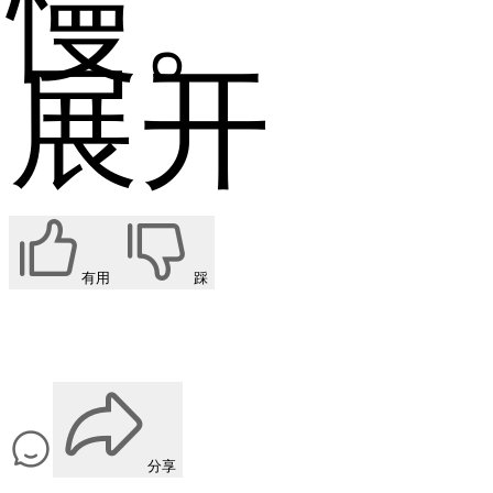
慢。
展开
有用
踩
分享