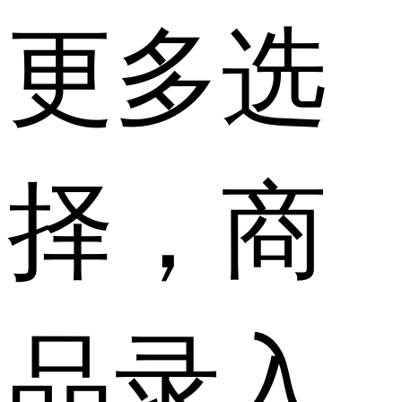
更多选
择，商
品录入