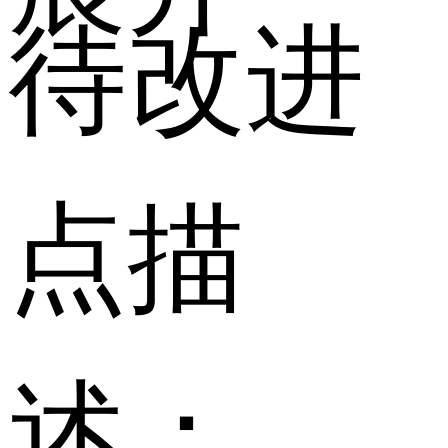
待改进
点描
述：