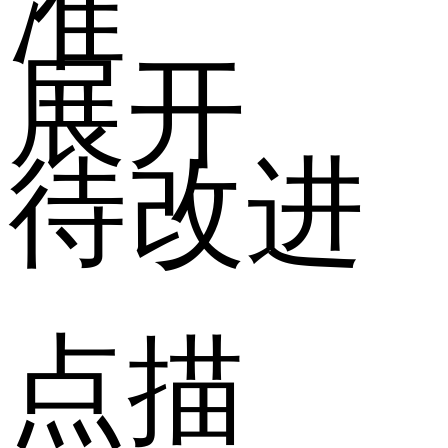
准
展开
待改进
点描