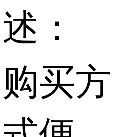
述：
购买方
式便