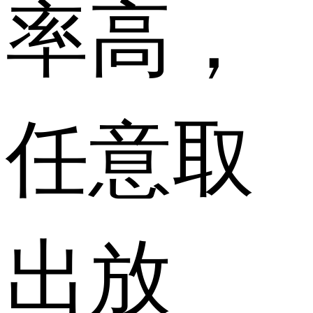
率高，
任意取
出放