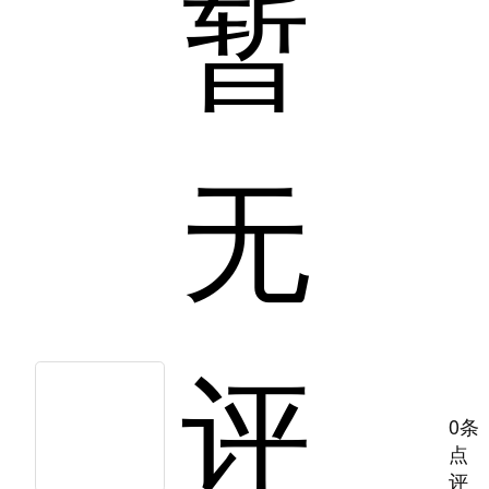
暂
无
评
0条
点
评