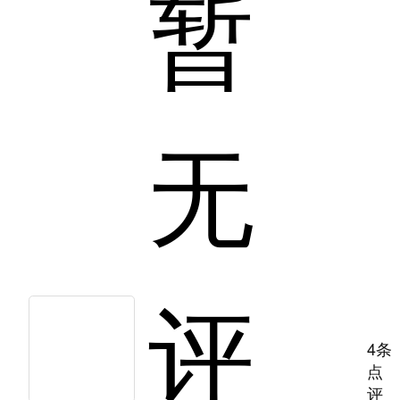
暂
无
评
4条
点
评