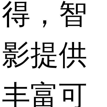
得，智
影提供
丰富可