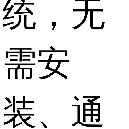
统，无
需安
装、通