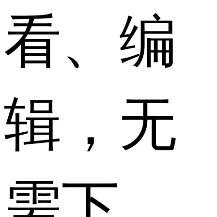
看、编
辑，无
需下