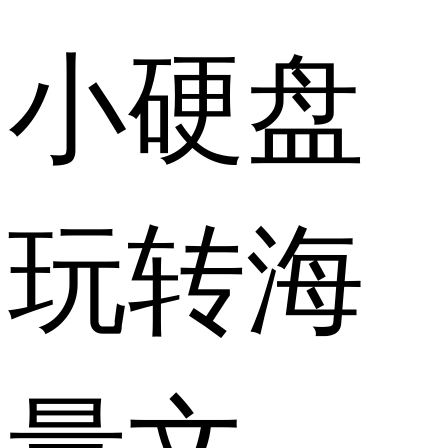
小硬盘
玩转海
量文