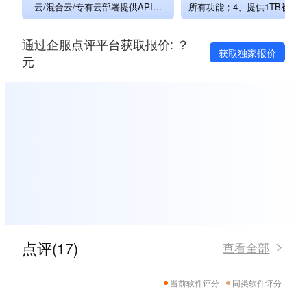
云/混合云/专有云部署提供API接
所有功能；4、提供1TB初始
口， 100个帐号起售, 帐号不封顶
5、20个帐号起售, 帐号不
通过企服点评平台获取报价: ？
获取独家报价
元
点评(17)
查看全部
当前软件评分
同类软件评分