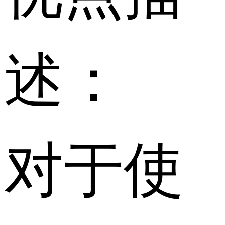
述：
对于使