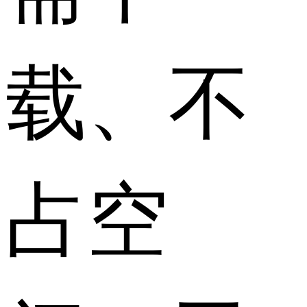
载、不
占空