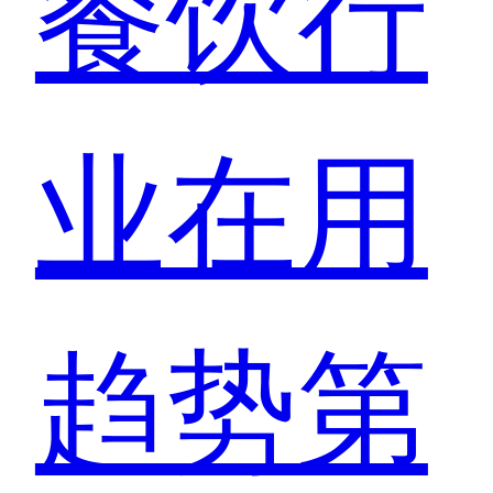
餐饮行
业在用
趋势第