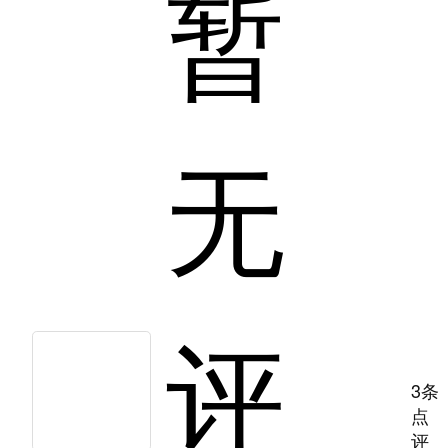
暂
无
评
3条
点
评