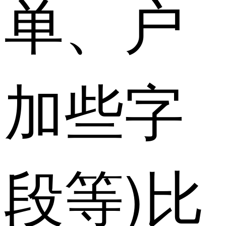
单、户
加些字
段等)比