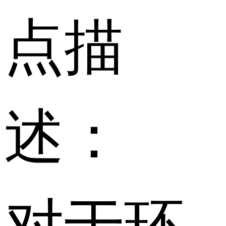
点描
述：
对于环