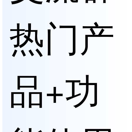
热门产
品+功