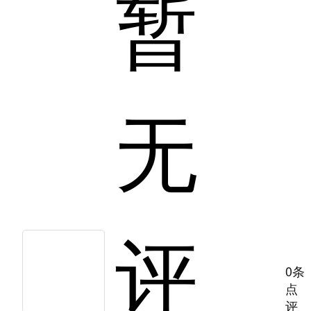
暂
无
评
0条
点
评