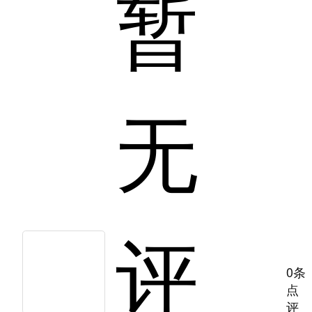
暂
无
评
0条
点
评