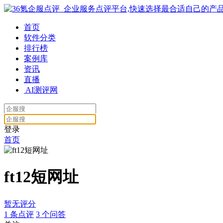
首页
软件分类
排行榜
案例库
资讯
直播
AI测评网
登录
首页
ft12短网址
暂无评分
1
条点评
3
个问答