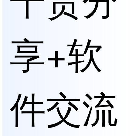
享+软
件交流