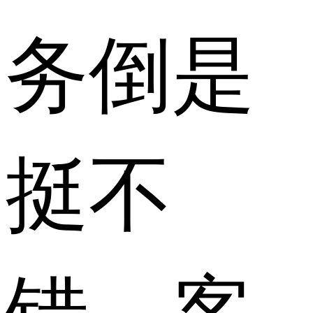
务倒是
挺不
错，客