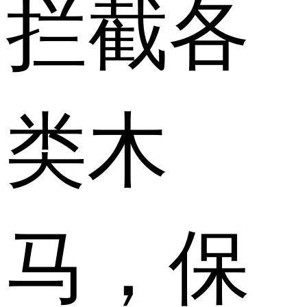
拦截各
类木
马，保