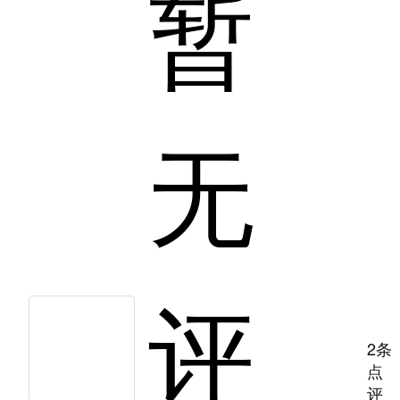
暂
无
评
2条
点
评