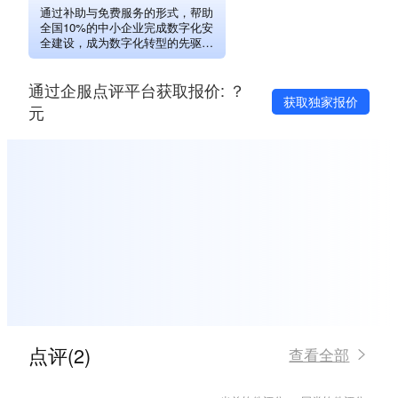
通过补助与免费服务的形式，帮助
全国10%的中小企业完成数字化安
全建设，成为数字化转型的先驱，
并培养百万专业安全管理运维人
才，带动整个产业发展。平均每台
通过企服点评平台获取报价: ？
终端将获得100元价值的服务补贴，
获取独家报价
每个企业或组织部署终端不设具体
元
限制，多部署多补贴。
点评(2)
查看全部