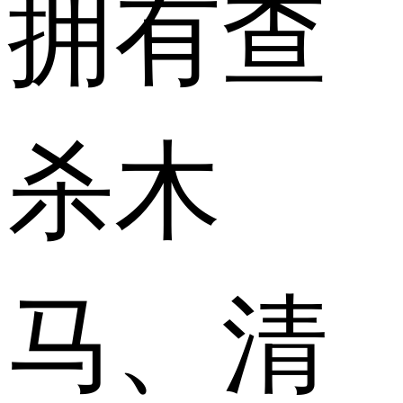
拥有查
杀木
马、清