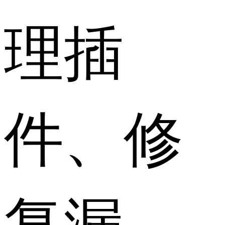
理插
件、修
复漏