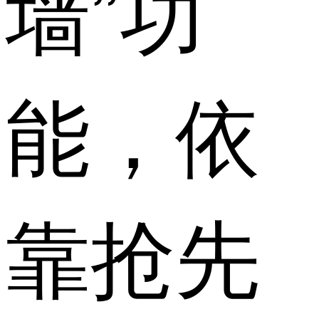
墙”功
能，依
靠抢先