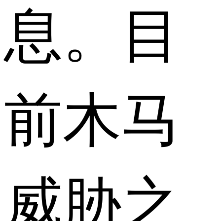
息。目
前木马
威胁之