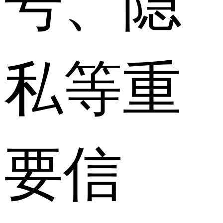
私等重
要信