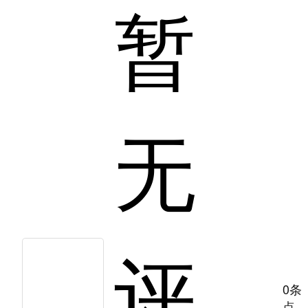
暂
无
评
0条
点