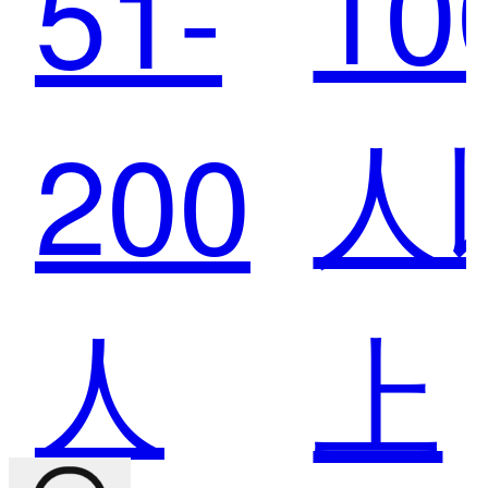
10
51-
集
功实
人
200
西
施集
人
上
庆
团全