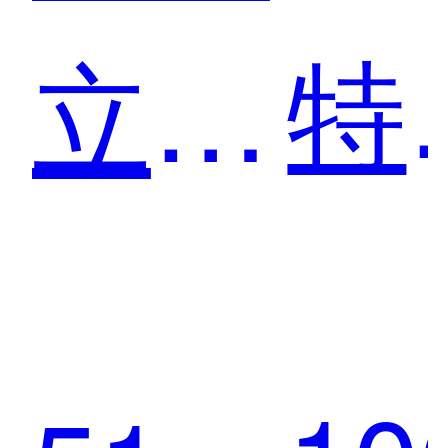
特
立达
能
尔成