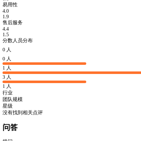
易用性
4.0
1.9
售后服务
4.4
1.5
分数人员分布
0 人
0 人
1 人
3 人
1 人
行业
团队规模
星级
没有找到相关点评
问答