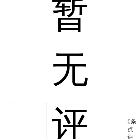
暂
无
评
0条
点
评