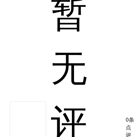
暂
无
评
0条
点
评