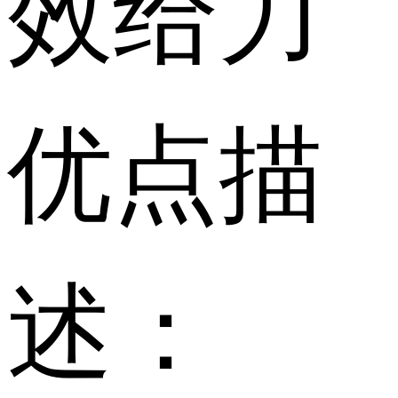
效给力
优点描
述：