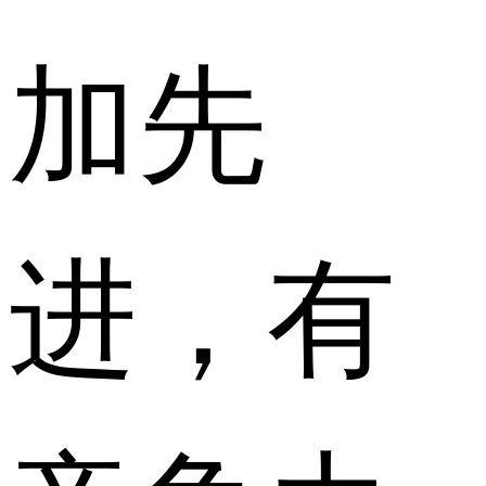
加先
进，有