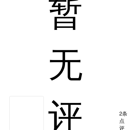
暂
无
评
2条
点
评