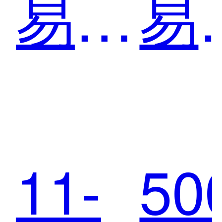
易创
易
为教
为
11-
50
育行
修