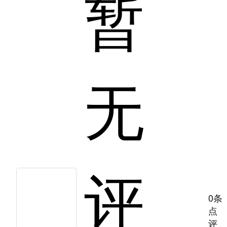
暂
无
评
0条
点
评