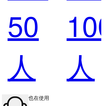
50
10
业赋
业
人
人
能：
能
其他商户也在使用