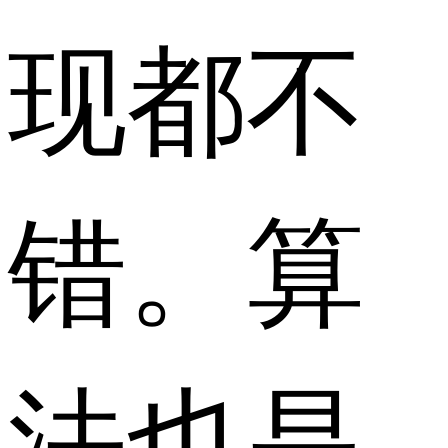
现都不
错。算
法也是