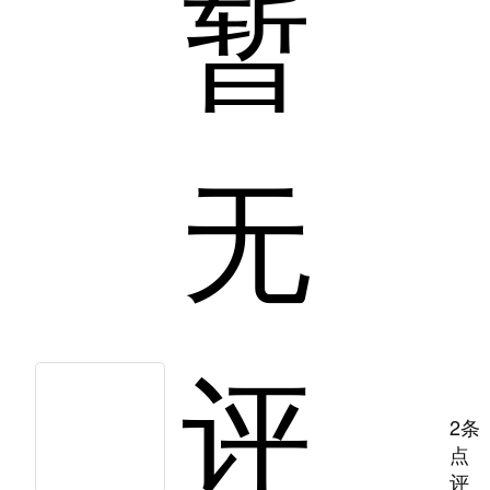
暂
无
评
2条
点
评