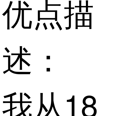
优点描
述：
我从18