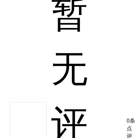
暂
无
评
0条
点
评