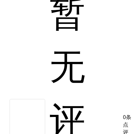
暂
无
评
0条
点
评