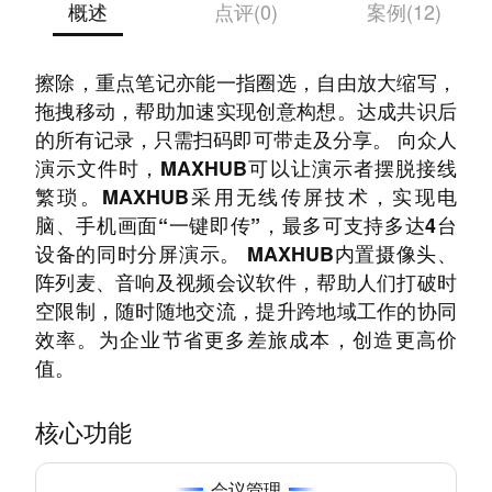
概述
点评(0)
案例(12)
MAXHUB支持双笔书写，笔误内容可随即手势
擦除，重点笔记亦能一指圈选，自由放大缩写，
拖拽移动，帮助加速实现创意构想。达成共识后
的所有记录，只需扫码即可带走及分享。 向众人
演示文件时，MAXHUB可以让演示者摆脱接线
繁琐。MAXHUB采用无线传屏技术，实现电
脑、手机画面“一键即传”，最多可支持多达4台
设备的同时分屏演示。 MAXHUB内置摄像头、
阵列麦、音响及视频会议软件，帮助人们打破时
空限制，随时随地交流，提升跨地域工作的协同
效率。为企业节省更多差旅成本，创造更高价
值。
核心功能
会议管理