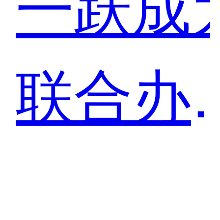
一跃成
联合办
公“新