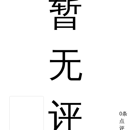
暂
无
评
0条
点
评