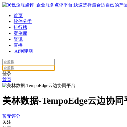
首页
软件分类
排行榜
案例库
资讯
直播
AI测评网
登录
首页
美林数据-TempoEdge云边协
暂无评分
关注