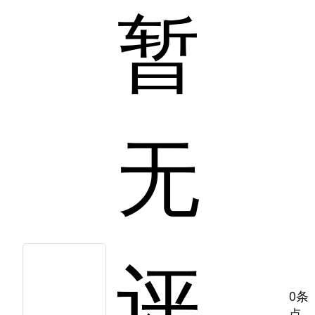
暂
无
评
0条
点