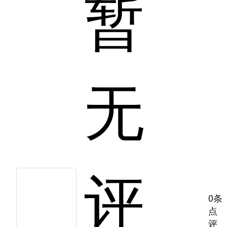
暂
无
评
0条
点
评