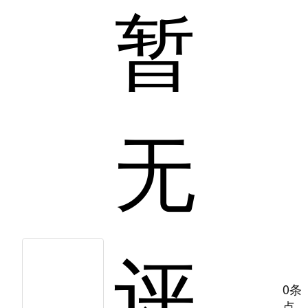
暂
无
评
0条
点