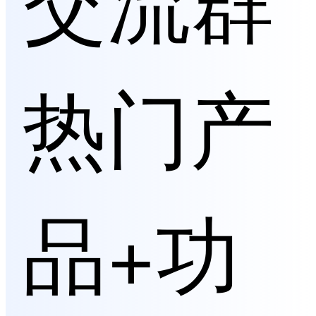
热门产
品+功