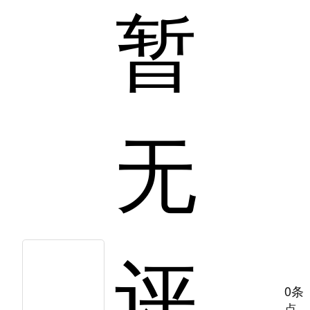
暂
无
评
0条
点