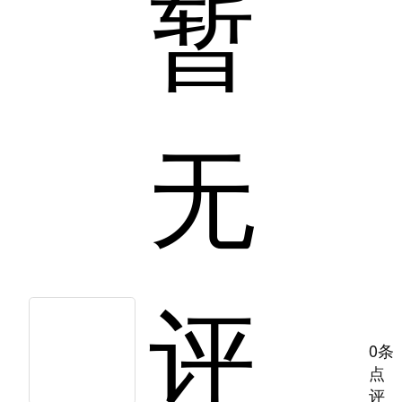
暂
无
评
0条
点
评