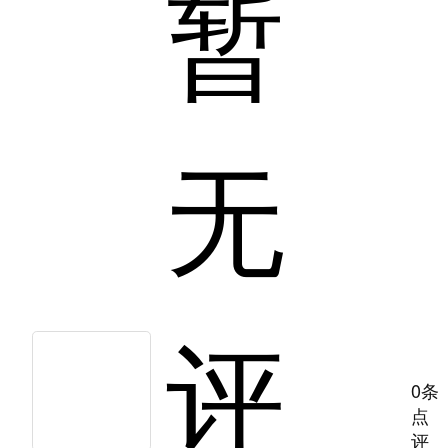
暂
无
评
0条
点
评