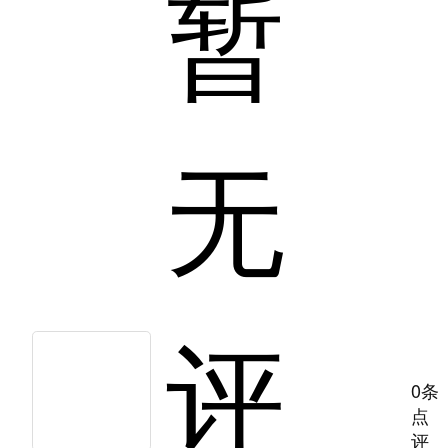
暂
无
评
0条
点
评