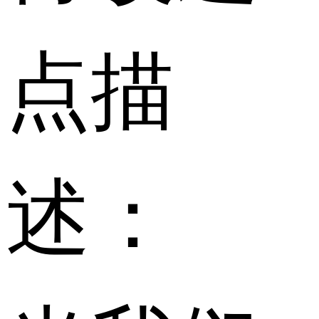
点描
述：