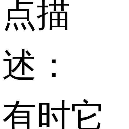
点描
述：
有时它