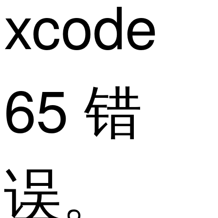
xcode
65 错
误。