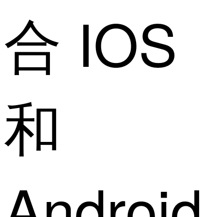
合 IOS
和
Androi