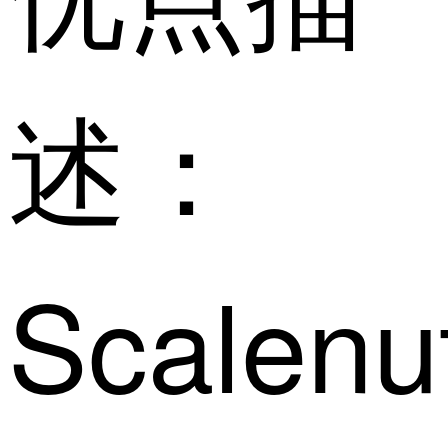
述：
Scalenu