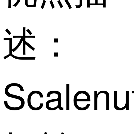
述：
Scalenu