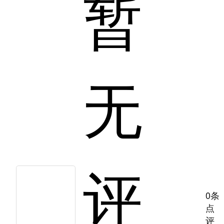
暂
无
评
0条
点
评