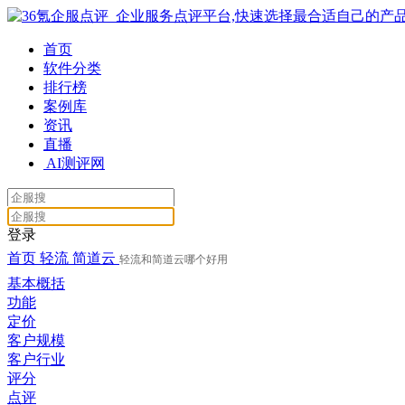
首页
软件分类
排行榜
案例库
资讯
直播
AI测评网
登录
首页
轻流
简道云
轻流和简道云哪个好用
基本概括
功能
定价
客户规模
客户行业
评分
点评