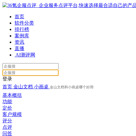
首页
软件分类
排行榜
案例库
资讯
直播
AI测评网
登录
首页
金山文档
小画桌
金山文档和小画桌哪个好用
基本概括
功能
定价
客户规模
评分
点评
问答