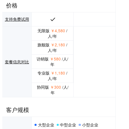
业的个性化需求与
价格
未来快速变化的需
要，纷享销客践
行“PaaS业务定制
支持免费试用
平台+BI智能分析平
台+开放互联平
无限版
￥4,580
/
台”的平台化战略，
人/年
为企业个性化业务
旗舰版
￥2,180
/
提供友好的自主配
人/年
置能力、智能分析
能力和多系统连接
访销版
￥580
/人/
集成能力，支持和
套餐信息对比
年
企业微信、钉钉、
HR、ERP等多异构
专业版
￥1,180
/
系统的无缝打通，
人/年
更好满足不同阶
协同版
￥300
/人/
段、不同类型企业
年
的业务发展需要。
纷享销客以“用创新
科技和行业智慧赋
客户规模
能企业增长”为使
命，践行“以客户的
成功定义成功”的核
大型企业
中型企业
小型企业
心价值观，致力于