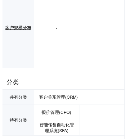
成为最可信赖的CR
M云厂商，客户、
伙伴和员工的同行
者。纷享销客自20
客户规模分布
-
11年成立以来，先
后获得IDG资本、
北极光创投、DC
M、高瓴资本、中
信产业基金、金蝶
国际、鼎晖百孚和
中软国际等优秀投
资机构投资，为神
州数码、金山云、
中国常柴、3M、振
分类
德医疗、欧普照
明、好丽友、牧原
共有分类
客户关系管理(CRM)
股份、元气森林等
超5000家大中型企
业提供数字化增长
报价管理(CPQ)
服务。
特有分类
智能销售自动化管
理系统(SFA)