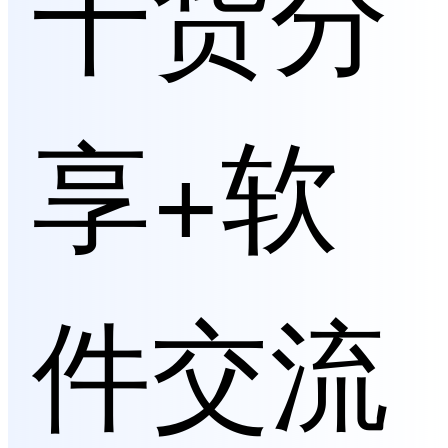
干货分
享+软
件交流