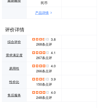
最新融资
民币
研发团队300余
人，是一家具备完
产品详情
善的研发、实施交
付能力的优质SaaS
企业。 纷享销客以
连接型CRM为特
评价详情
色，连接业务，连
接人，连接系统，
3.8
实现以客户为中
综合评价
268条点评
心，企业内部和上
下游业务的高效协
4.1
作。纷享销客坚持
需求满足度
267条点评
行业化战略，为高
科技、现代企业服
4.0
务、快消、农牧、
易用性
266条点评
大制造等行业的大
中型企业提供深度
3.9
行业化的产品、方
性价比
150条点评
案和服务，助力企
业通过营销、销
4.0
售后服务
售、服务全业务链
248条点评
一体化实现持续增
长。 为敏捷响应企