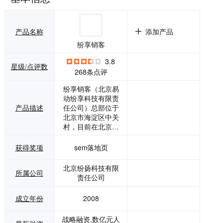
产品名称
添加产品
纷享销客
3.8
星级/点评数
268条点评
纷享销客（北京易
动纷享科技有限责
产品描述
任公司）总部位于
北京市海淀区中关
村，目前在北京、
上海、广州、深
圳、杭州、南京、
获得奖项
sem落地页
武汉、成都、长
沙、郑州、西安、
北京纷扬科技有限
所属公司
济南12个城市设立
责任公司
直营省分公司，在
全国50余个城市建
成立年份
2008
立营销服务中心。
截至目前，员工总
战略融资,数亿元人
数1000余人，产品