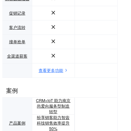
促销记录
客户流转
撞单抢单
全渠道获客
查看更多功能
案例
CRM+IoT 助力南京
尚爱向服务型制造
转型
纷享销客助力智齿
产品案例
科技销售效率提升
50%