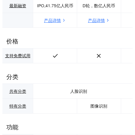
实力，丰富业务场
学习和计算机视觉
最新融资
IPO,41.75亿人民币
D轮，数亿人民币
景，丰富业务场
核心技术，在智慧
景，致力于与用户
商铺、智能家电、
产品详情
产品详情
共创美好未来。 美
车载智能、智能安
图AI携手美图影像
防等领域均有规模
研究院（MT Lab,
产品应用。
Meitu Imaging & Vi
价格
sion Lab），它致
力于计算机视觉、
支持免费试用
机器学习、增强现
实、云计算等领域
的算法研究、工程
开发和产品化落地
分类
的团队。美图AI开
放平台由MT Lab提
供技术支持和保
共有分类
人脸识别
障。
特有分类
图像识别
功能