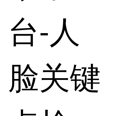
台-人
脸关键