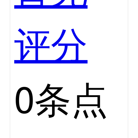
评分
0条点