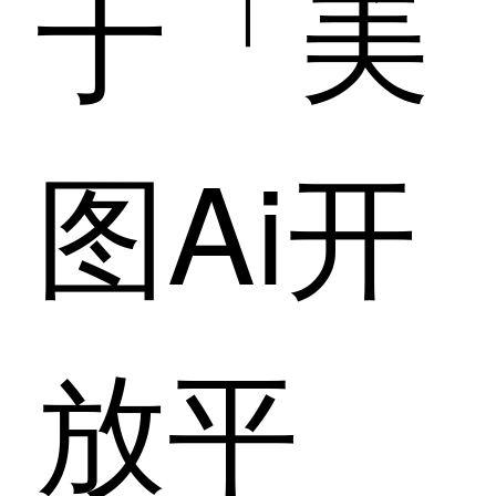
于「美
图Ai开
放平