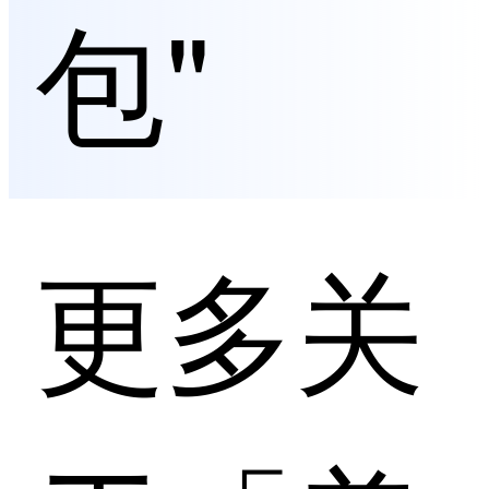
包"
更多关