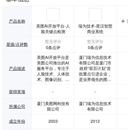
产品名称
美图Ai开放平台-人
瑞为技术-星汉智慧
脸关键点检测
商业系统
暂无评分
暂无评分
星级/点评数
0条点评
0条点评
美图AI开放平台是
厦门瑞为信息技术
美图公司推出的AI
有限公司是厦门市
产品描述
服务平台，专注于
政府“双百计划”首
人脸技术、人体技
批重点引进企业，
术、图像识别、图
是业界领先的图像
像处理、图像生成
智能感知产品与解
等核心领域，为客
决方案提供商。瑞
获得奖项
-
-
户提供经市场验证
为专注于图像智能
的专业AI算法服务
感知技术的研究，
厦门美图网科技有
厦门瑞为信息技术
所属公司
和解决方案。 其技
公司核心研发团队
限公司
有限公司
术体验包括人脸技
由多名资深的人工
术、图像处理、图
智能与计算机视觉
成立年份
2003
2012
像识别和人体技术
领域专家组成，拥
等。拥有强大研发
有业界领先的机器