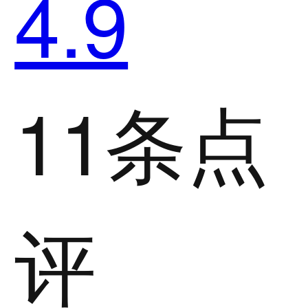
4.9
11条点
评