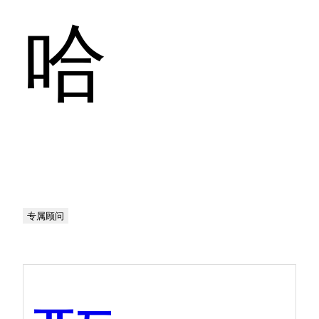
哈
专属顾问