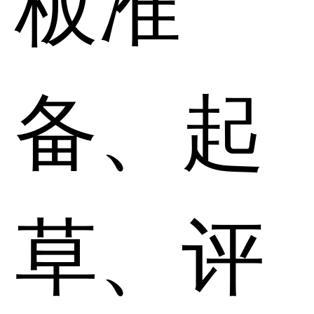
板准
备、起
草、评