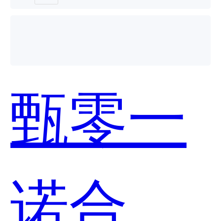
哪个好
甄零一
用？
诺合同