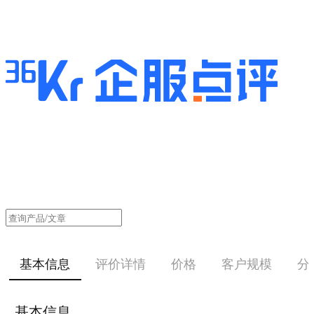
基本信息
评价详情
价格
客户规模
分
基本信息