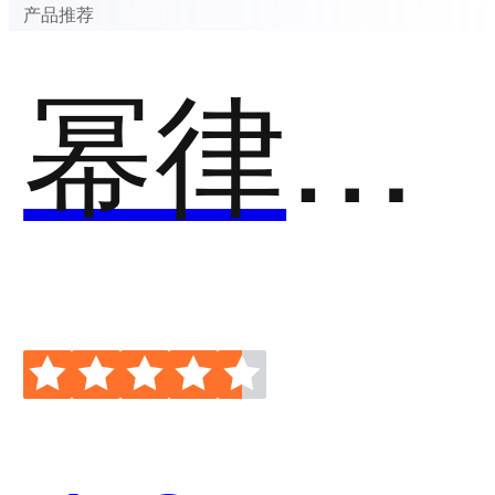
产品推荐
幂律智能-MeFlow智能合同管理平台