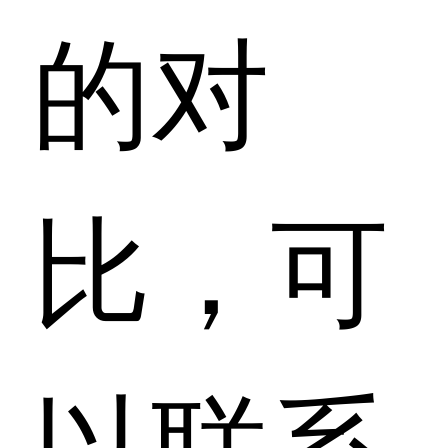
的对
比，可
以联系