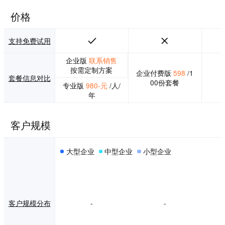
价格
支持免费试用
企业版
联系销售
按需定制方案
企业付费版
598
/1
套餐信息对比
00份套餐
专业版
980-元
/人/
年
客户规模
大型企业
中型企业
小型企业
客户规模分布
-
-