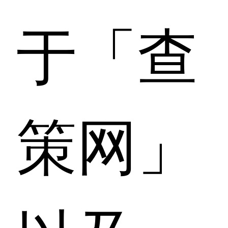
于「查
策网」