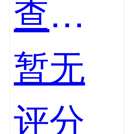
查策网
暂无
评分