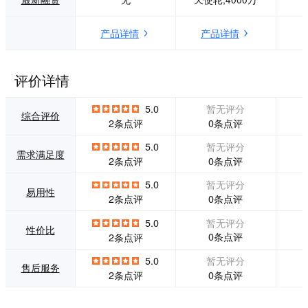
服务机构、产业园
税咨询、人事外
区和广大中小企业
包、综合业务、认
产品详情
产品详情
提供优质数据与精
证服务等从企业创
准服务。 作为国家
立、发展、成长、
标准《公共信用信
成熟、衰退等全生
息基础数据项规
命周期的多元化服
评价详情
范》的起草单位，
务，全方位助力中
查策网持续推动政
小企业整合资源，
5.0
暂无评分
企服务智慧化，助
低成本解决融资困
综合评价
0条点评
2条点评
力产业政策实施，
难、销售困局、人
为政府平台的数字
才困境等，实现市
5.0
暂无评分
需求满足度
化升级提供全量、
场突破、管理提升
0条点评
2条点评
系统、及时、权威
和转型升级。 经过
的数据服务，致力
十多年的发展与沉
5.0
暂无评分
易用性
打造智能企业服务
淀，顶呱呱一站式
0条点评
2条点评
互联网新标杆。
企业服务平台已经
成长为一家拥有近7
5.0
暂无评分
性价比
千多名员工、14家
0条点评
2条点评
分公司、5大核心版
块、16大业态、60
5.0
暂无评分
售后服务
0多项服务的企服领
0条点评
2条点评
域领军企业。