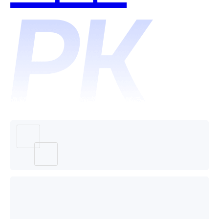
哪个好
和蜂拥
用？
客CRM