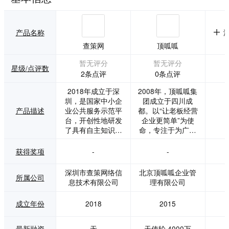
产品名称
查策网
顶呱呱
暂无评分
暂无评分
星级/点评数
2条点评
0条点评
2018年成立于深
2008年，顶呱呱集
圳，是国家中小企
团成立于四川成
产品描述
业公共服务示范平
都。以“让老板经营
台，开创性地研发
企业更简单”为使
了具有自主知识产
命，专注于为广大
权的政策数据采
民营中小企业提供
集、政策文本处
多元化的专业服
获得奖项
-
-
理、智能标签算
务，是本土的专业
法、政策匹配引擎
服务型企业之一。
深圳市查策网络信
北京顶呱呱企业管
所属公司
等核心技术，以AI
服务内容包含法律
息技术有限公司
理有限公司
聚合全国300多个
服务、会计代理、
城市与地区的政策
知识产权、资质办
成立年份
2018
2015
数据库、高新企业
理、工商注册、融
库和企业服务资源
资咨询、互联网营
库，为政府、企业
销、项目服务、财
最新融资
无
天使轮,4000万