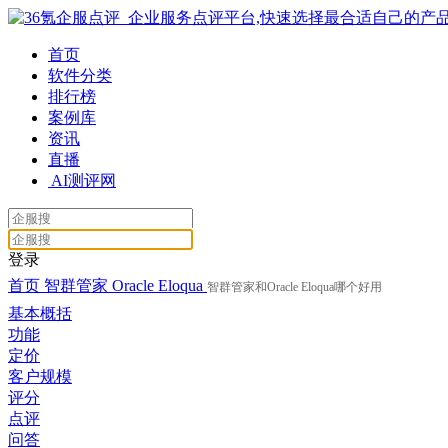
首页
软件分类
排行榜
案例库
资讯
直播
AI测评网
登录
首页
智群管家
Oracle Eloqua
智群管家和Oracle Eloqua哪个好用
基本概括
功能
定价
客户规模
评分
点评
问答