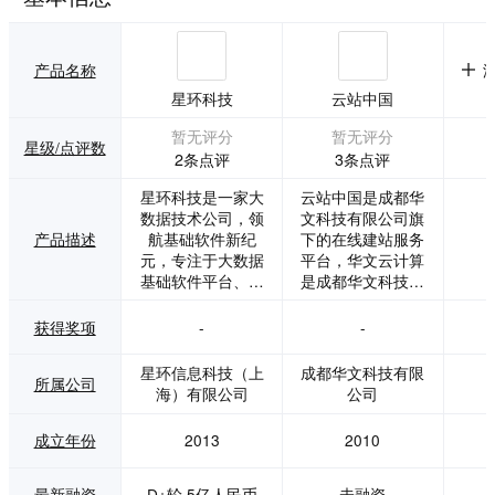
产品名称
星环科技
云站中国
暂无评分
暂无评分
星级/点评数
2条点评
3条点评
星环科技是一家大
云站中国是成都华
数据技术公司，领
文科技有限公司旗
产品描述
航基础软件新纪
下的在线建站服务
元，专注于大数据
平台，华文云计算
基础软件平台、人
是成都华文科技有
工智能平台和企业
限公司专门为平台
级数据云平台的自
商和大型企业提供
获得奖项
-
-
主研发和服务，其
云计算解决方案的
中分布式分析型数
平台网站。 成都华
星环信息科技（上
成都华文科技有限
所属公司
据库、实时流处理
文科技有限公司是
海）有限公司
公司
引擎、基于容器的
一家具有创新型发
云计算技术、大规
展模式的互联网软
成立年份
2013
2010
模图数据库技术均
件企业，致力于互
是其公司明星技术
联网相关的产品研
和产品，致力于帮
发和运营。
最新融资
D+轮,5亿人民币
未融资