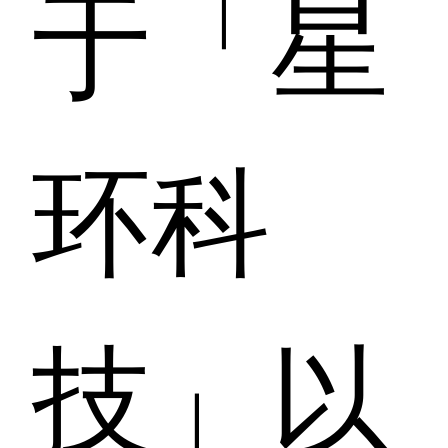
于「星
环科
技」以