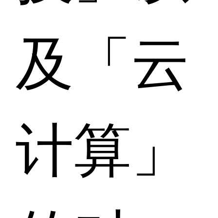
及「云
计算」