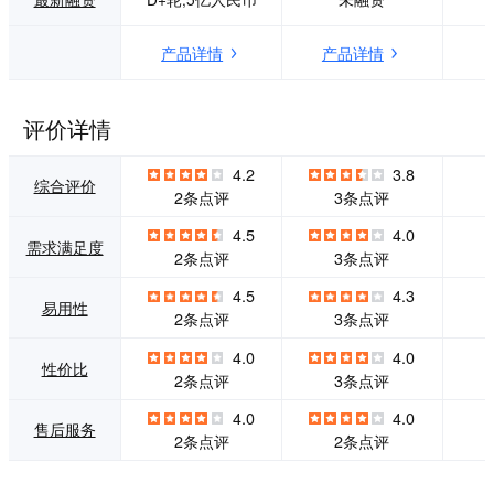
助企业建立更加弹
性灵活和智能化的
产品详情
产品详情
数据底层方案。 经
过多年自主研发，
星环科技建立了多
个产品系列：基于
评价详情
容器的智能大数据
云平台TDC、一站
4.2
3.8
式大数据平台TD
综合评价
2条点评
3条点评
H、分布式关系型
数据库ArgoDB及K
4.5
4.0
需求满足度
unDB、大数据开发
2条点评
3条点评
工具TDS、智能分
析工具Sophon和超
4.5
4.3
易用性
融合大数据一体机T
2条点评
3条点评
xData Appliance
等，并拥有多项专
4.0
4.0
性价比
利技术。
2条点评
3条点评
4.0
4.0
售后服务
2条点评
2条点评