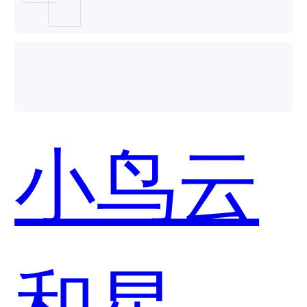
小鸟云
和星环